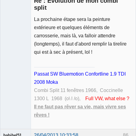
Re : Evolution de mon combi
split
La prochaine étape sera la peinture
Membre
extérieure et quelques éléments de
Déconnecté
carrosserie, mais là, va falloir attendre
(longtemps), il faut d'abord remplir la tirelire
qui est à sec à présent, lol !
Passat SW Bluemotion Confortline 1.9 TDI
2008 Moka
Combi Split 11 fenêtres 1966, Coccinelle
1300 L 1968 (o\ l /o),
Full VW, what else ?
Il ne faut pas rêver sa vie, mais vivre ses
rêves !
26/04/2013 10:33:58
86
babibel51