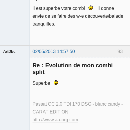
Il est superbe votre combi
Il donne
Membre
envie de se faire des w-e découverte/balade
Déconnecté
tranquilles.
02/05/2013 14:57:50
93
ArtDbc
Re : Evolution de mon combi
split
Superbe !
Membre
Déconnecté
Passat CC 2.0 TDI 170 DSG - blanc candy -
CARAT EDITION
http://www.aa-org.com