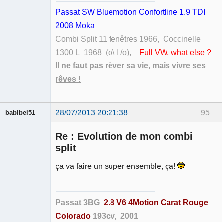
Passat SW Bluemotion Confortline 1.9 TDI
2008 Moka
Combi Split 11 fenêtres 1966, Coccinelle
1300 L 1968 (o\ l /o),
Full VW, what else ?
Il ne faut pas rêver sa vie, mais vivre ses
rêves !
28/07/2013 20:21:38
95
babibel51
Re : Evolution de mon combi
split
ça va faire un super ensemble, ça!
Membre
Déconnecté
Passat 3BG
2.8 V6 4Motion Carat Rouge
Colorado
193cv, 2001