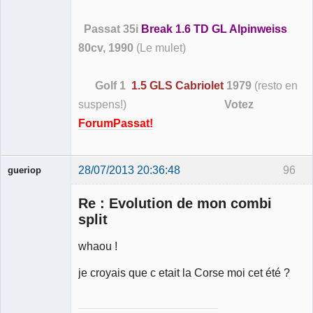
Passat 35i
Break 1.6 TD GL Alpinweiss
80cv, 1990
(Le mulet)
Golf 1
1.5 GLS Cabriolet
1979
(resto en
suspens!)
Votez
ForumPassat!
28/07/2013 20:36:48
96
gueriop
Re : Evolution de mon combi
split
whaou !
Membre
je croyais que c etait la Corse moi cet été ?
Déconnecté