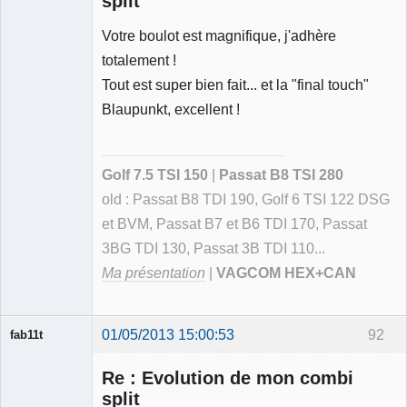
split
Votre boulot est magnifique, j'adhère
Membre
totalement !
Déconnecté
Tout est super bien fait... et la "final touch"
Blaupunkt, excellent !
Golf 7.5 TSI 150
|
Passat B8 TSI 280
old : Passat B8 TDI 190, Golf 6 TSI 122 DSG
et BVM, Passat B7 et B6 TDI 170, Passat
3BG TDI 130, Passat 3B TDI 110...
Ma présentation
|
VAGCOM HEX+CAN
01/05/2013 15:00:53
92
fab11t
Re : Evolution de mon combi
split