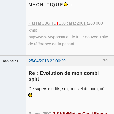
M A G N I F I Q U E
a
Modérateur
Déconnecté
Passat 3BG TD
I
130 carat 2001
(260 000
kms)
http://www.vwpassat.eu
le futur nouveau site
de référence de la passat .
25/04/2013 22:00:29
79
babibel51
Re : Evolution de mon combi
split
De supers modifs, soignées et de bon goût.
Membre
Déconnecté
Passat 3BG
2.8 V6 4Motion Carat Rouge