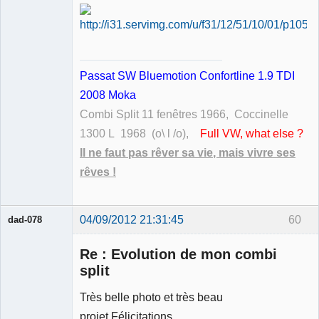
Passat SW Bluemotion Confortline 1.9 TDI
2008 Moka
Combi Split 11 fenêtres 1966, Coccinelle
1300 L 1968 (o\ l /o),
Full VW, what else ?
Il ne faut pas rêver sa vie, mais vivre ses
rêves !
04/09/2012 21:31:45
60
dad-078
Membre
Re : Evolution de mon combi
Déconnecté
split
Très belle photo et très beau
projet,Félicitations...