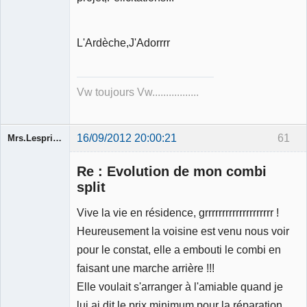
L'Ardèche,J'Adorrrr
Vw toujours Vw.................
16/09/2012 20:00:21
61
Mrs.Lespritfifi
Re : Evolution de mon combi
split
Vive la vie en résidence, grrrrrrrrrrrrrrrrrrrr !
Membre
Heureusement la voisine est venu nous voir
Déconnecté
pour le constat, elle a embouti le combi en
faisant une marche arrière !!!
Elle voulait s'arranger à l'amiable quand je
lui ai dit le prix minimum pour la réparation