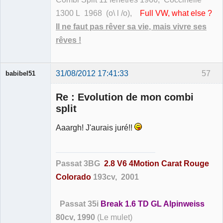
1300 L 1968 (o\ l /o),
Full VW, what else ?
Il ne faut pas rêver sa vie, mais vivre ses
rêves !
31/08/2012 17:41:33
57
babibel51
Re : Evolution de mon combi
split
Aaargh! J'aurais juré!!
Membre
Déconnecté
Passat 3BG
2.8 V6 4Motion Carat Rouge
Colorado
193cv, 2001
Passat 35i
Break 1.6 TD GL Alpinweiss
80cv, 1990
(Le mulet)