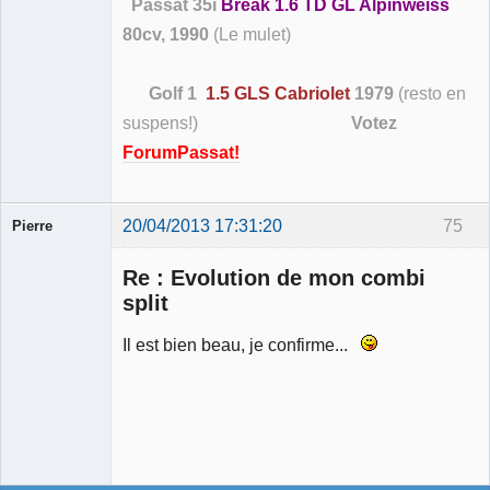
Passat 35i
Break 1.6 TD GL Alpinweiss
80cv, 1990
(Le mulet)
Golf 1
1.5 GLS Cabriolet
1979
(resto en
suspens!)
Votez
ForumPassat!
20/04/2013 17:31:20
75
Pierre
Modérateur
Re : Evolution de mon combi
Déconnecté
split
Il est bien beau, je confirme...