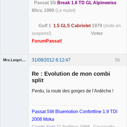
Passat 35i
Break 1.6 TD GL Alpinweiss
80cv, 1990
(Le mulet)
Golf 1
1.5 GLS Cabriolet
1979
(resto en
suspens!)
Votez
ForumPassat!
31/08/2012 6:12:47
56
Mrs.Lespritfifi
Re : Evolution de mon combi
split
Perdu, la route des gorges de l'Ardèche !
Membre
Déconnecté
Passat SW Bluemotion Confortline 1.9 TDI
2008 Moka
Combi Split 11 fenêtres 1966, Coccinelle