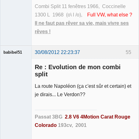
Combi Split 11 fenêtres 1966, Coccinelle
1300 L 1968 (o\ l /o),
Full VW, what else ?
Il ne faut pas rêver sa vie, mais vivre ses
rêves !
30/08/2012 22:23:37
55
babibel51
Re : Evolution de mon combi
split
La route Napoléon (ça c'est sûr et certain) et
Membre
je dirais... Le Verdon??
Déconnecté
Passat 3BG
2.8 V6 4Motion Carat Rouge
Colorado
193cv, 2001