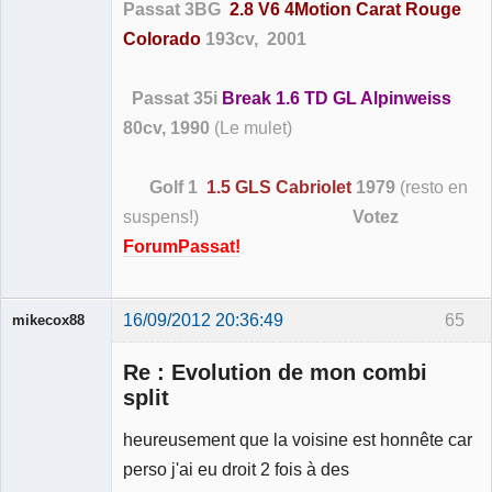
Passat 3BG
2.8 V6 4Motion Carat Rouge
Colorado
193cv, 2001
Passat 35i
Break 1.6 TD GL Alpinweiss
80cv, 1990
(Le mulet)
Golf 1
1.5 GLS Cabriolet
1979
(resto en
suspens!)
Votez
ForumPassat!
16/09/2012 20:36:49
65
mikecox88
Re : Evolution de mon combi
split
heureusement que la voisine est honnête car
Membre
perso j'ai eu droit 2 fois à des
Déconnecté