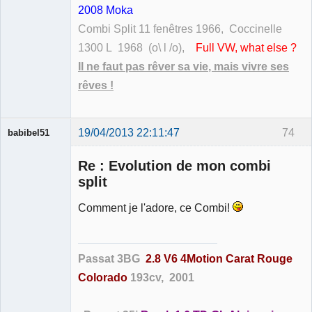
2008 Moka
Combi Split 11 fenêtres 1966, Coccinelle
1300 L 1968 (o\ l /o),
Full VW, what else ?
Il ne faut pas rêver sa vie, mais vivre ses
rêves !
19/04/2013 22:11:47
74
babibel51
Re : Evolution de mon combi
split
Comment je l'adore, ce Combi!
Membre
Déconnecté
Passat 3BG
2.8 V6 4Motion Carat Rouge
Colorado
193cv, 2001