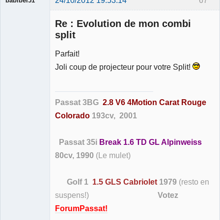
babibel51
Re : Evolution de mon combi
split
Parfait!
Membre
Joli coup de projecteur pour votre Split!
Déconnecté
Passat 3BG
2.8 V6 4Motion Carat Rouge
Colorado
193cv, 2001
Passat 35i
Break 1.6 TD GL Alpinweiss
80cv, 1990
(Le mulet)
Golf 1
1.5 GLS Cabriolet
1979
(resto en
suspens!)
Votez
ForumPassat!