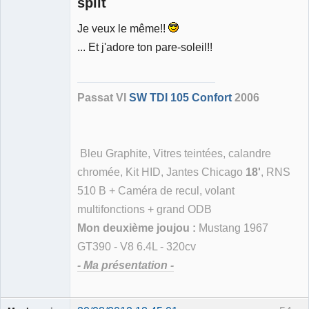
split
Je veux le même!!
Membre
... Et j'adore ton pare-soleil!!
Déconnecté
Passat VI
SW TDI 105 Confort
2006
Bleu Graphite, Vitres teintées, calandre
chromée, Kit HID, Jantes Chicago
18'
, RNS
510 B + Caméra de recul, volant
multifonctions + grand ODB
Mon deuxième joujou :
Mustang 1967
GT390 - V8 6.4L - 320cv
- Ma présentation -