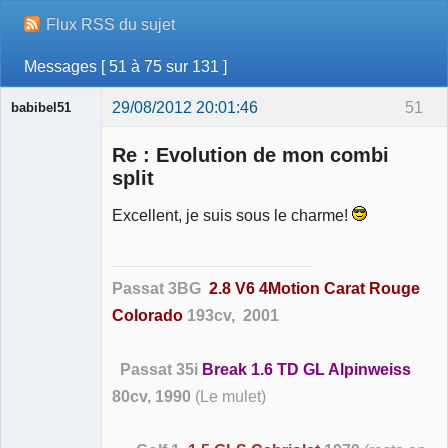
Flux RSS du sujet
Messages [ 51 à 75 sur 131 ]
29/08/2012 20:01:46
51
babibel51
Re : Evolution de mon combi
split
Excellent, je suis sous le charme!
Membre
Déconnecté
Passat 3BG
2.8 V6 4Motion Carat Rouge
Colorado
193cv, 2001
Passat 35i
Break 1.6 TD GL Alpinweiss
80cv, 1990
(Le mulet)