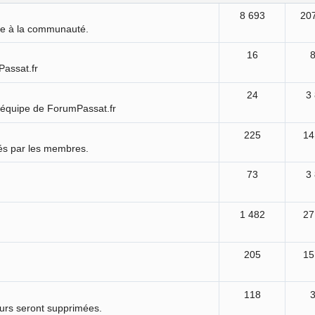
8 693
20
ure à la communauté.
16
Passat.fr
24
3
'équipe de ForumPassat.fr
225
14
és par les membres.
73
3
1 482
27
205
15
118
ours seront supprimées.