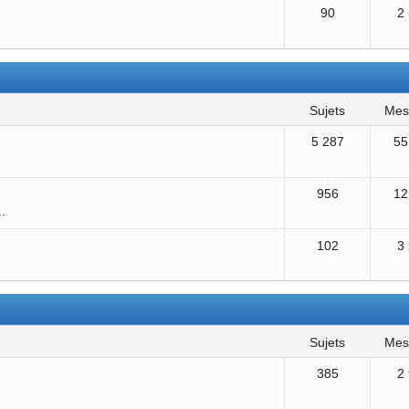
90
2
sujets
me
5 287
55
956
12
..
102
3
sujets
me
385
2