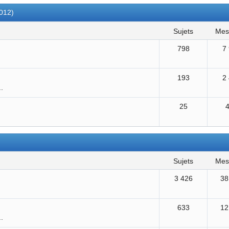
2012)
sujets
me
798
7
193
2
..
25
sujets
me
3 426
38
633
12
..