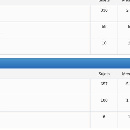
sujets
me
330
2
58
..
16
sujets
me
657
5
180
1
..
6