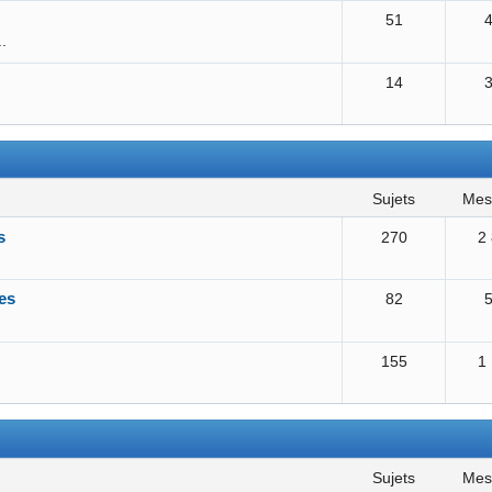
51
..
14
sujets
me
s
270
2
es
82
155
1
sujets
me