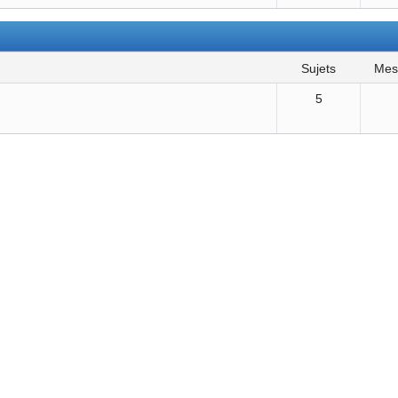
sujets
me
5