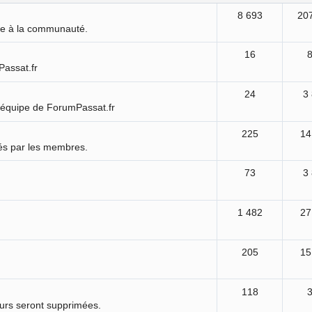
8 693
20
ure à la communauté.
16
Passat.fr
24
3
'équipe de ForumPassat.fr
225
14
és par les membres.
73
3
1 482
27
205
15
118
ours seront supprimées.