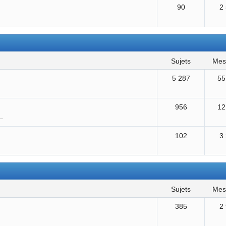
90
2
sujets
me
5 287
55
956
12
..
102
3
sujets
me
385
2