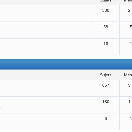
sujets
me
330
2
58
..
16
sujets
me
657
5
180
1
..
6