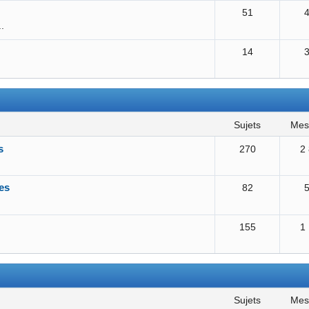
51
..
14
sujets
me
s
270
2
es
82
155
1
sujets
me