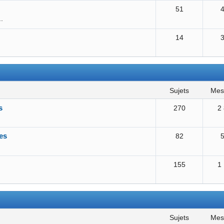
51
..
14
sujets
me
s
270
2
es
82
155
1
sujets
me