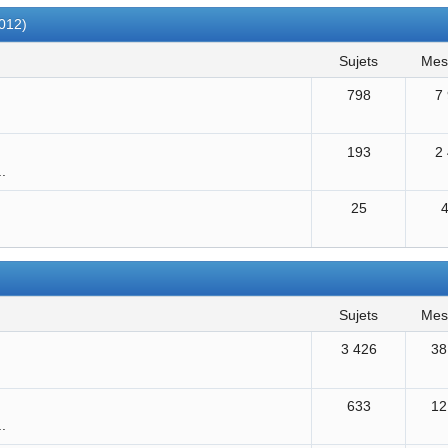
2012)
sujets
me
798
7
193
2
..
25
sujets
me
3 426
38
633
12
..