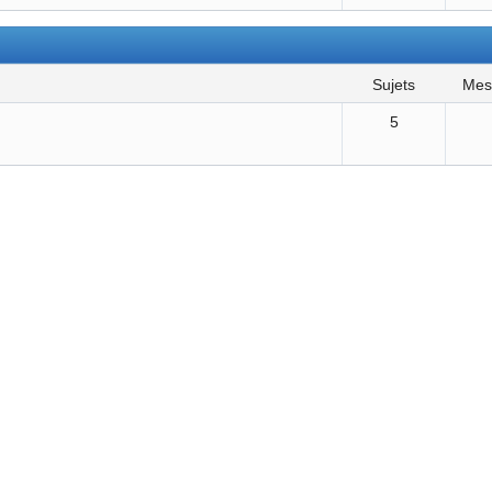
sujets
me
5