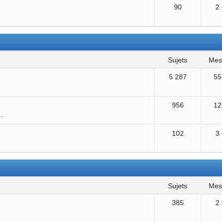
90
2
sujets
me
5 287
55
956
12
..
102
3
sujets
me
385
2