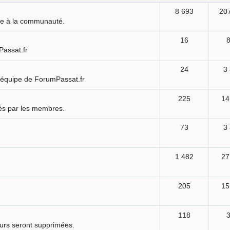
8 693
20
ure à la communauté.
16
Passat.fr
24
3
'équipe de ForumPassat.fr
225
14
és par les membres.
73
3
1 482
27
205
15
118
ours seront supprimées.