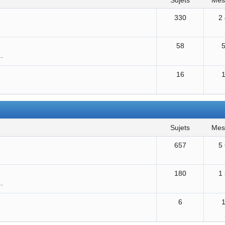
sujets
me
330
2
58
..
16
sujets
me
657
5
180
1
..
6