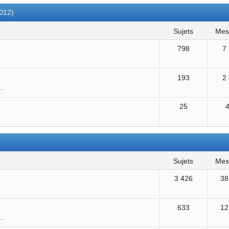
2012)
sujets
me
798
7
193
2
..
25
sujets
me
3 426
38
633
12
..