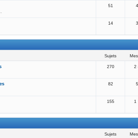
51
..
14
sujets
me
s
270
2
es
82
155
1
sujets
me