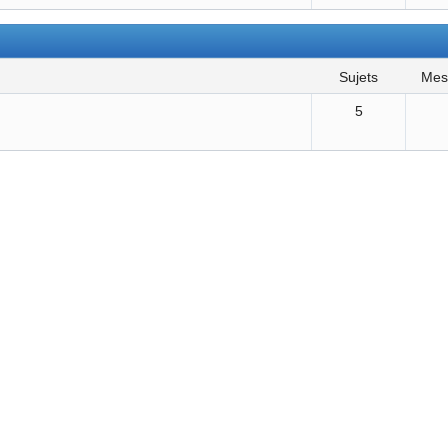
sujets
me
5