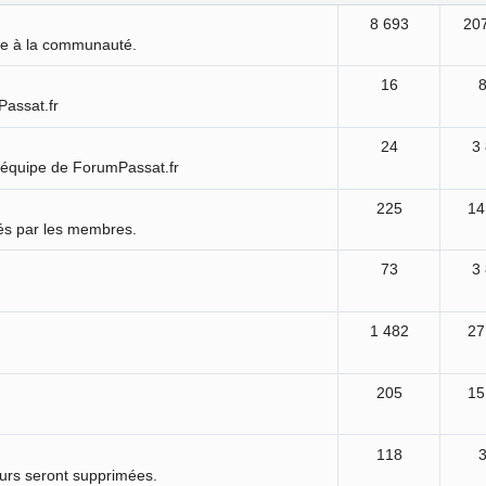
8 693
20
ure à la communauté.
16
Passat.fr
24
3
'équipe de ForumPassat.fr
225
14
és par les membres.
73
3
1 482
27
205
15
118
ours seront supprimées.