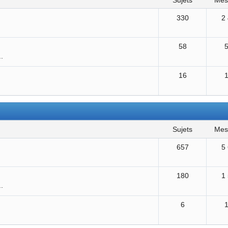
sujets
me
330
2
58
..
16
sujets
me
657
5
180
1
..
6