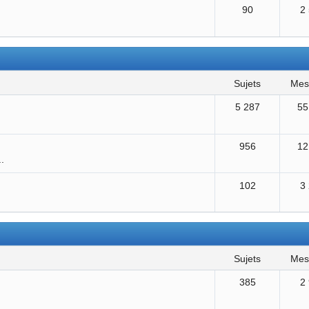
90
2
sujets
me
5 287
55
956
12
..
102
3
sujets
me
385
2