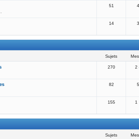
51
..
14
sujets
me
s
270
2
es
82
155
1
sujets
me