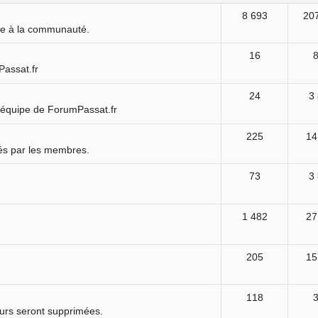
8 693
20
ure à la communauté.
16
Passat.fr
24
3
'équipe de ForumPassat.fr
225
14
és par les membres.
73
3
1 482
27
205
15
118
ours seront supprimées.