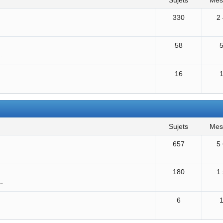
sujets
me
330
2
58
..
16
sujets
me
657
5
180
1
..
6