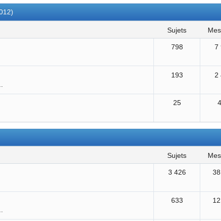
2012)
sujets
me
798
7
193
2
..
25
sujets
me
3 426
38
633
12
..