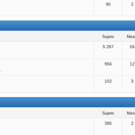
90
2
sujets
me
5 287
55
956
12
..
102
3
sujets
me
385
2