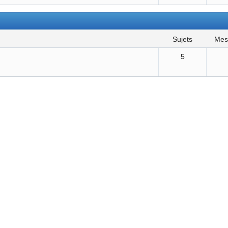
sujets
me
5