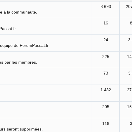
8 693
20
ure à la communauté.
16
Passat.fr
24
3
'équipe de ForumPassat.fr
225
14
és par les membres.
73
3
1 482
27
205
15
118
ours seront supprimées.