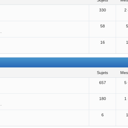
sujets
me
330
2
58
..
16
sujets
me
657
5
180
1
..
6