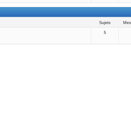
sujets
me
5