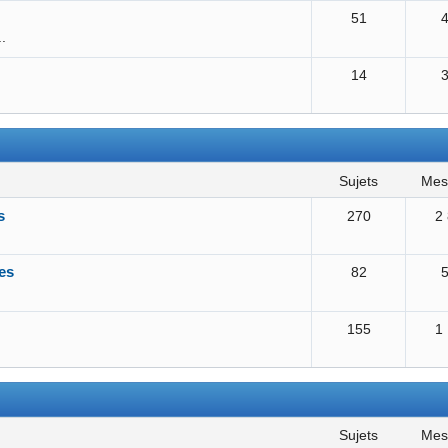
51
..
14
sujets
me
s
270
2
es
82
155
1
sujets
me