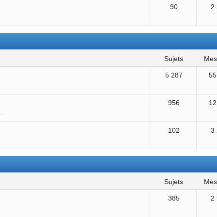
90
2
sujets
me
5 287
55
956
12
..
102
3
sujets
me
385
2