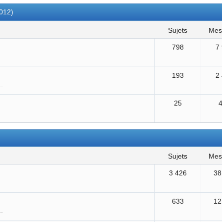
2012)
sujets
me
798
7
193
2
..
25
sujets
me
3 426
38
633
12
..