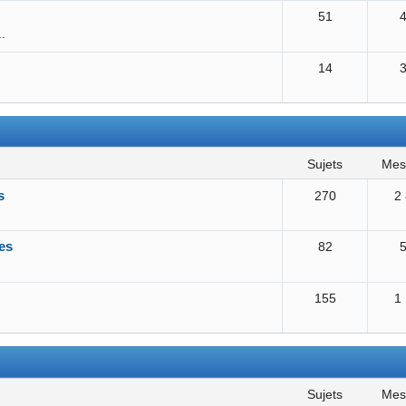
51
..
14
sujets
me
s
270
2
es
82
155
1
sujets
me