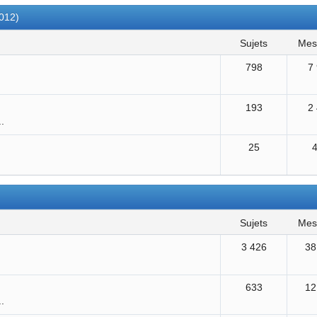
2012)
sujets
me
798
7
193
2
..
25
sujets
me
3 426
38
633
12
..