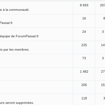
8 693
20
ure à la communauté.
16
Passat.fr
24
3
'équipe de ForumPassat.fr
225
14
és par les membres.
73
3
1 482
27
205
15
118
ours seront supprimées.