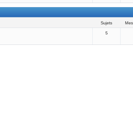
sujets
me
5