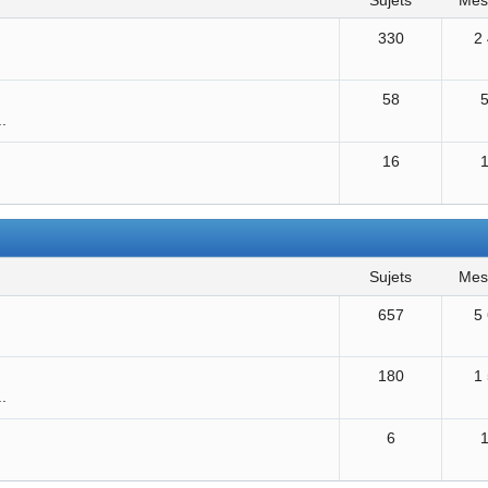
sujets
me
330
2
58
..
16
sujets
me
657
5
180
1
..
6