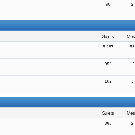
90
2
sujets
me
5 287
55
956
12
..
102
3
sujets
me
385
2