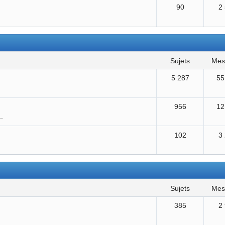
90
2
sujets
me
5 287
55
956
12
..
102
3
sujets
me
385
2