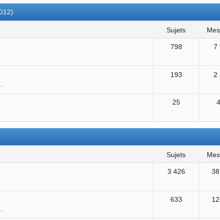
2012)
sujets
me
798
7
193
2
..
25
sujets
me
3 426
38
633
12
..