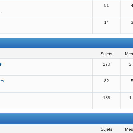
51
..
14
sujets
me
s
270
2
es
82
155
1
sujets
me