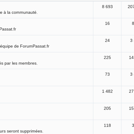
8 693
20
ure à la communauté.
16
Passat.fr
24
3
'équipe de ForumPassat.fr
225
14
és par les membres.
73
3
1 482
27
205
15
118
ours seront supprimées.