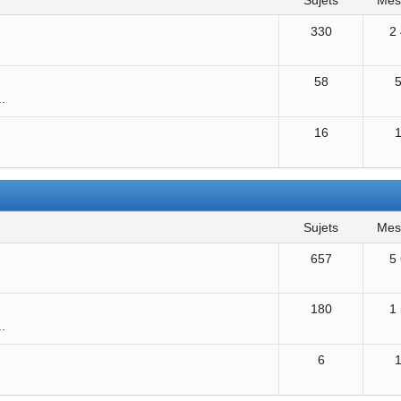
sujets
me
330
2
58
..
16
sujets
me
657
5
180
1
..
6