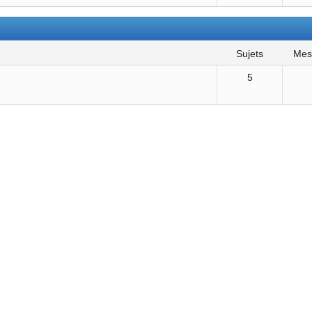
sujets
me
5