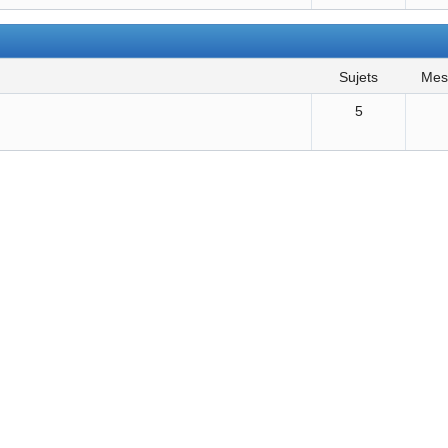
sujets
me
5