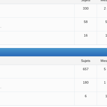
sujets
me
330
2
58
..
16
sujets
me
657
5
180
1
..
6