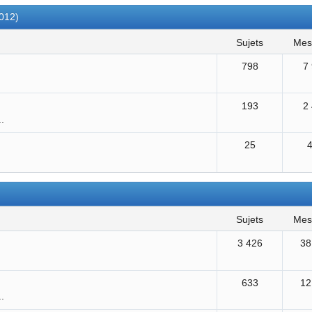
2012)
sujets
me
798
7
193
2
..
25
sujets
me
3 426
38
633
12
..