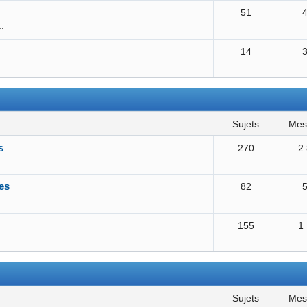
51
..
14
sujets
me
s
270
2
es
82
155
1
sujets
me