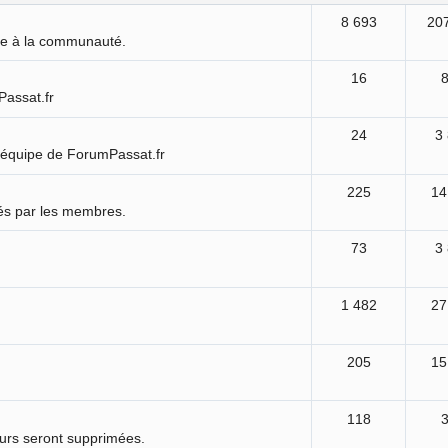
8 693
20
ure à la communauté.
16
Passat.fr
24
3
'équipe de ForumPassat.fr
225
14
és par les membres.
73
3
1 482
27
205
15
118
ours seront supprimées.