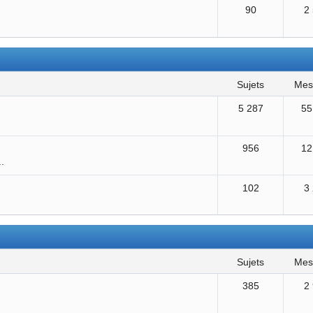
90
2
sujets
me
5 287
55
956
12
..
102
3
sujets
me
385
2