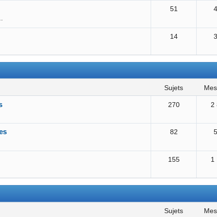
51
..
14
sujets
me
s
270
2
es
82
155
1
sujets
me