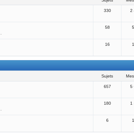
sujets
me
330
2
58
..
16
sujets
me
657
5
180
1
..
6