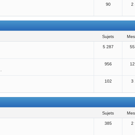
90
2
sujets
me
5 287
55
956
12
..
102
3
sujets
me
385
2