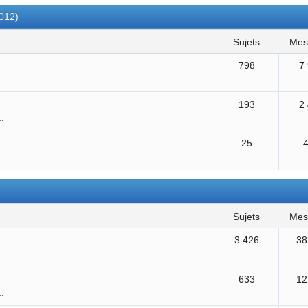
2012)
sujets
me
798
7
193
2
..
25
sujets
me
3 426
38
633
12
..