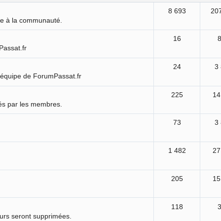
8 693
20
ure à la communauté.
16
Passat.fr
24
3
'équipe de ForumPassat.fr
225
14
és par les membres.
73
3
1 482
27
205
15
118
ours seront supprimées.