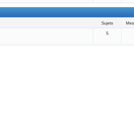
sujets
me
5