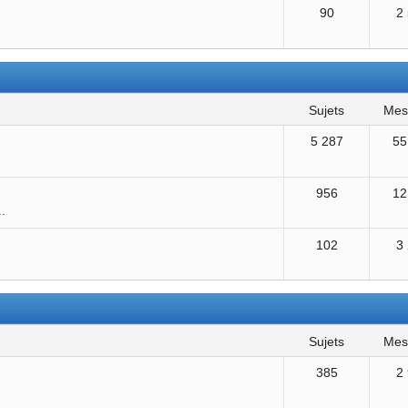
90
2
sujets
me
5 287
55
956
12
..
102
3
sujets
me
385
2