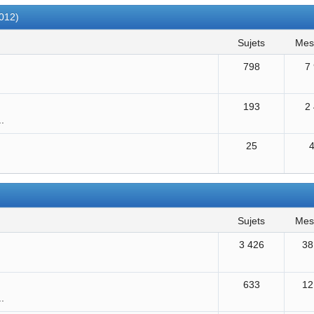
2012)
sujets
me
798
7
193
2
..
25
sujets
me
3 426
38
633
12
..