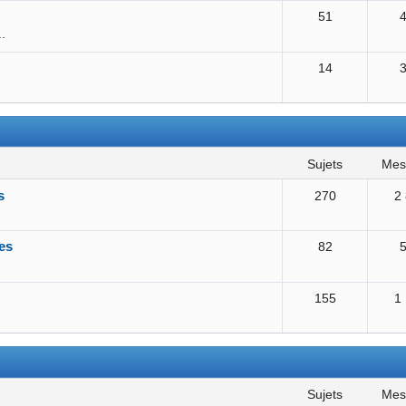
51
..
14
sujets
me
s
270
2
es
82
155
1
sujets
me