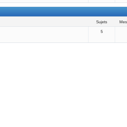
sujets
me
5