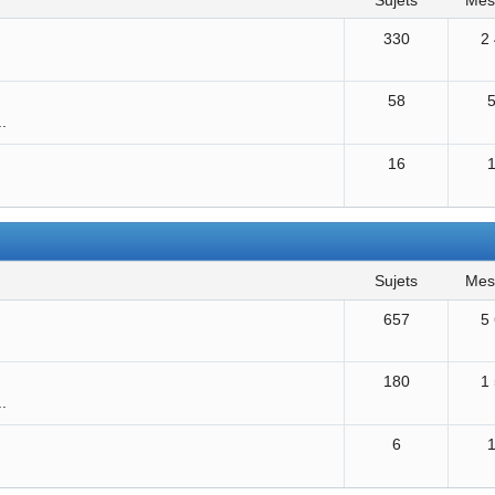
sujets
me
330
2
58
..
16
sujets
me
657
5
180
1
..
6