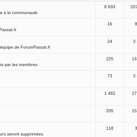
8 693
20
ure à la communauté.
16
Passat.fr
24
3
'équipe de ForumPassat.fr
225
14
és par les membres.
73
3
1 482
27
205
15
118
ours seront supprimées.