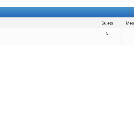
sujets
me
5