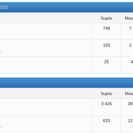
2012)
sujets
me
798
7
193
2
..
25
sujets
me
3 426
38
633
12
..