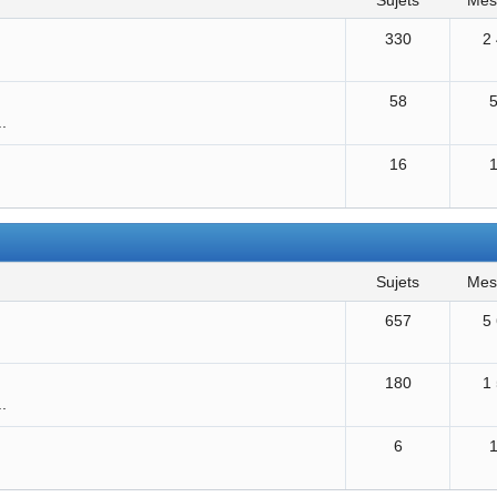
sujets
me
330
2
58
..
16
sujets
me
657
5
180
1
..
6