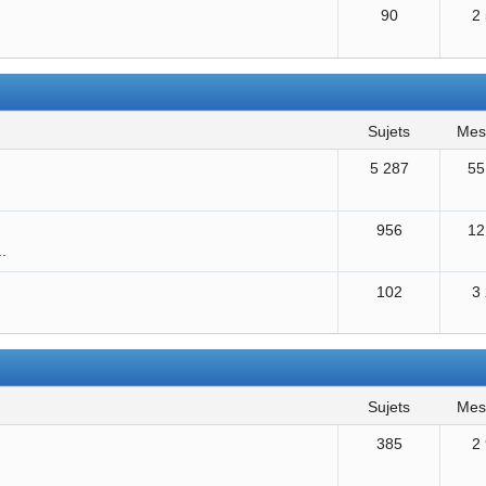
90
2
sujets
me
5 287
55
956
12
..
102
3
sujets
me
385
2