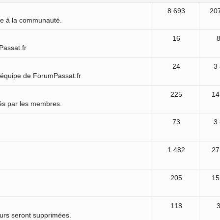
8 693
20
ure à la communauté.
16
Passat.fr
24
3
'équipe de ForumPassat.fr
225
14
és par les membres.
73
3
1 482
27
205
15
118
ours seront supprimées.