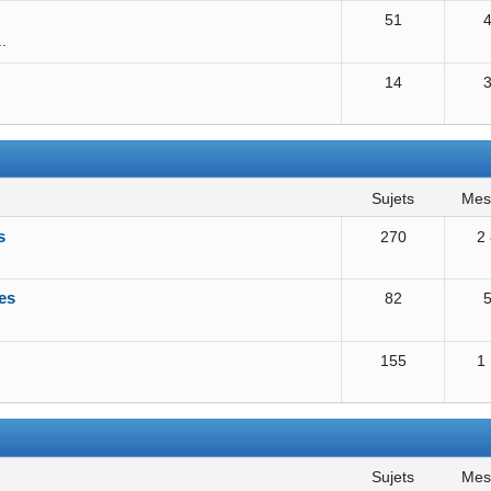
51
..
14
sujets
me
s
270
2
es
82
155
1
sujets
me