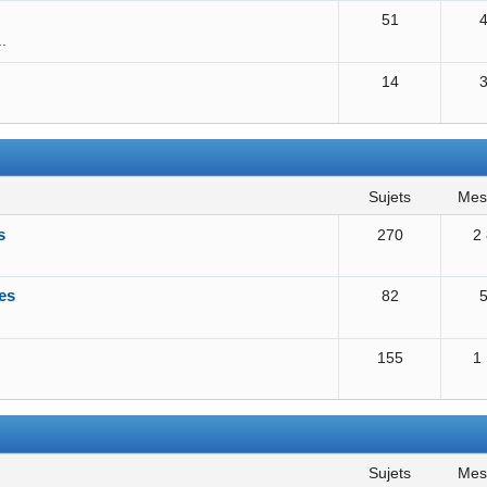
51
..
14
sujets
me
s
270
2
es
82
155
1
sujets
me