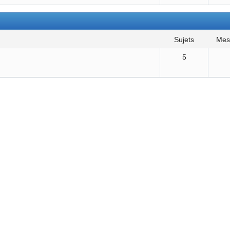
sujets
me
5