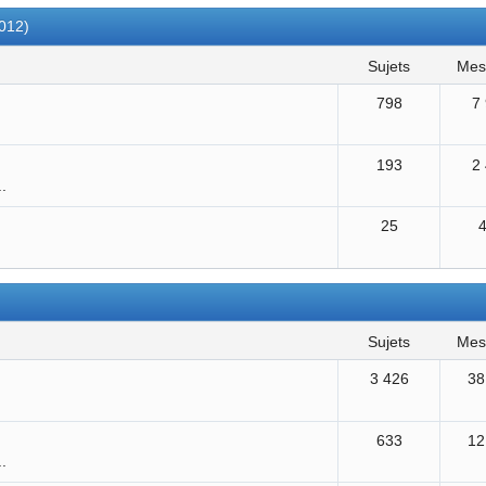
2012)
sujets
me
798
7
193
2
..
25
sujets
me
3 426
38
633
12
..