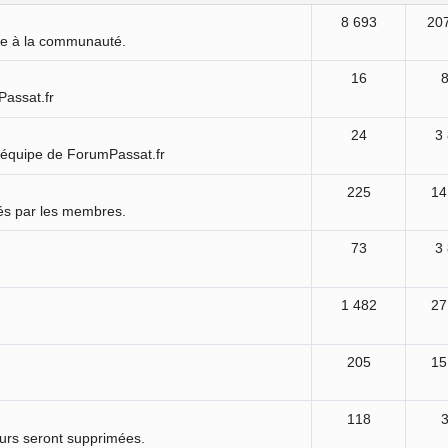
8 693
20
ure à la communauté.
16
Passat.fr
24
3
'équipe de ForumPassat.fr
225
14
és par les membres.
73
3
1 482
27
205
15
118
ours seront supprimées.