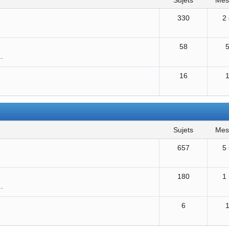
sujets
me
330
2
58
..
16
sujets
me
657
5
180
1
..
6