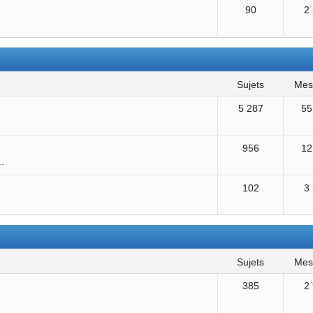
90
2
sujets
me
5 287
55
956
12
..
102
3
sujets
me
385
2